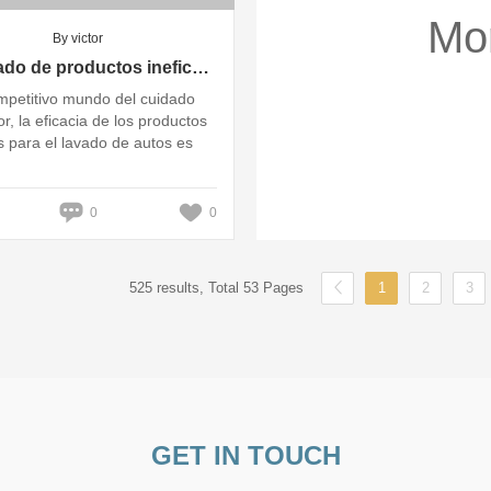
Mo
By victor
¿Cansado de productos ineficaces? Descubre los mejores accesorios para lavado de autos.
mpetitivo mundo del cuidado
r, la eficacia de los productos
os para el lavado de autos es
0
0
525 results, Total 53 Pages
1
2
3
GET IN TOUCH