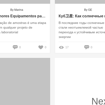
By Marina
By GE
Os Melhores Equipamentos para Preparação de Amostras em Laboratório: Guia Completo para sua Pesquisa
ração de amostras é uma etapa
В последние годы солнечные
em qualquer projeto de
стали неотъемлемой частью
 laboratorial
перехода к устойчивым исто
энергии
0
0
17
0
Ne