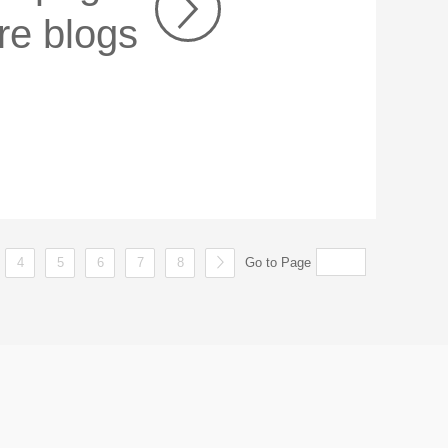
re blogs
4
5
6
7
8
Go to Page