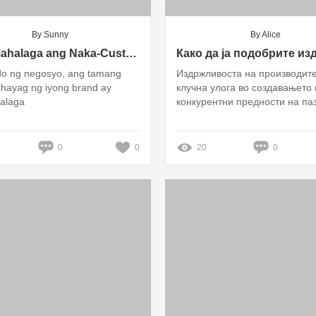
By Sunny
By Alice
Bakit Mahalaga ang Naka-Custom na Channel Letter Sign sa Negosyo Mo?
o ng negosyo, ang tamang
Издржливоста на производите
hayag ng iyong brand ay
клучна улога во создавањето 
alaga
конкурентни предности на па
0
0
20
0