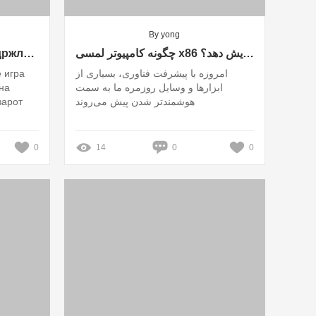
By yong
Како да ја подобрите издржливоста на вашите производи со Фиберглас Ровинг?
چگونه کامپیوتر لمسی x86 می‌تواند کارائی روزمره شما را افزایش دهد؟
 игра
امروزه با پیشرفت فناوری، بسیاری از
на
ابزارها و وسایل روزمره ما به سمت
зарот
هوشمندتر شدن پیش می‌روند
0
14
0
0