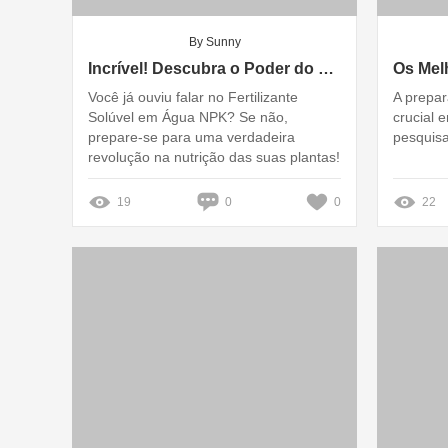
By Sunny
Incrível! Descubra o Poder do Fertilizante Solúvel em Água NPK!
Você já ouviu falar no Fertilizante
A prepa
Solúvel em Água NPK? Se não,
crucial 
prepare-se para uma verdadeira
pesquisa
revolução na nutrição das suas plantas!
Com a marca Lvwang Ecological
Fertilizer, trazemos a você uma solução
19
0
0
22
inovadora que transformará o seu
cultivo e maximizará a produção!