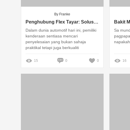
By Franke
Penghubung Flex Tayar: Solusi Mudah dan Berkualiti untuk Kenderaan Anda!
Dalam dunia automotif hari ini, pemiliki
Sa mund
kenderaan sentiasa mencari
pagpapa
penyelesaian yang bukan sahaja
napakah
praktikal tetapi juga berkualiti
15
0
0
16