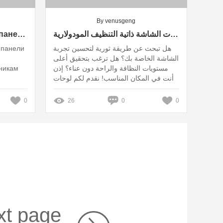
By venusgeng
Куб卫星: Как солнечные панели меняют будущее энергетики
واو! اكتشف روعة لوحات الشاشة ذاتية التنظيف المودولارية!
 панели
هل تبحث عن طريقة ثورية لتحسين تجربة
الشاشة الخاصة بك؟ هل ترغب بتحقيق أعلى
чникам
مستويات النظافة والراحة دون عناء؟ إذن
أنت في المكان المناسب! نقدم لكم لوحات
الشاشة ذاتية التنظيف المودولارية من
العلامة التجارية الموثوقة Zhaoyue
0
26
0
0
xt page